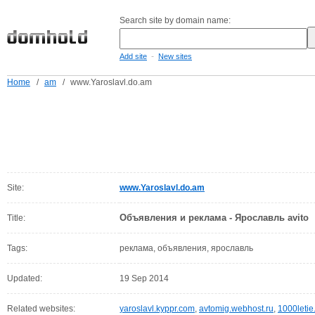
Search site by domain name:
-
Add site
New sites
Home
/
am
/
www.Yaroslavl.do.am
Site:
www.Yaroslavl.do.am
Объявления и реклама - Ярославль avito
Title:
Tags:
реклама, объявления, ярославль
Updated:
19 Sep 2014
Related websites:
yaroslavl.kyppr.com
,
avtomig.webhost.ru
,
1000letie